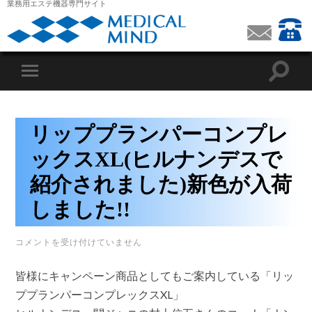
業務用エステ機器専門サイト
リッププランパーコンプレ
ックスXL(ヒルナンデスで
紹介されました)新色が入荷
しました!!
リ
コメントを受け付けていません
ッ
プ
皆様にキャンペーン商品としてもご案内している「リッ
プ
ラ
ププランパーコンプレックスXL」
ン