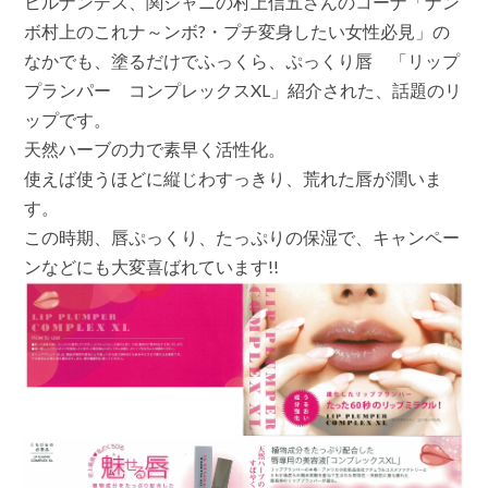
ヒルナンデス、関ジャニの村上信五さんのコーナ「ナン
パ
ー
ボ村上のこれナ～ンボ?・プチ変身したい女性必見」の
コ
ン
なかでも、塗るだけでふっくら、ぷっくり唇 「リップ
プ
プランパー コンプレックスXL」紹介された、話題のリ
レ
ッ
ップです。
ク
天然ハーブの力で素早く活性化。
ス
XL(ヒ
使えば使うほどに縦じわすっきり、荒れた唇が潤いま
ル
ナ
す。
ン
この時期、唇ぷっくり、たっぷりの保湿で、キャンペー
デ
ス
ンなどにも大変喜ばれています!!
で
紹
介
さ
れ
ま
し
た)
新
色
が
入