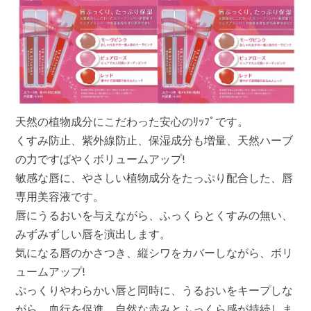
天然の植物成分にこだわった安心のﾘｯﾌﾟです。
くすみ防止、紫外線防止、保湿成分も増量、天然ハーブ
の力ですばやくボリュームアップ!
敏感な唇に、やさしい植物成分をたっぷり配合した、唇
専用美容液です。
唇にうるおいを与えながら、ふっくらとくすみの無い、
みずみずしい唇を演出します。
気になる唇のかさつき、縦シワをカバーしながら、ボリ
ュームアップ!
ぷっくりやわらかい唇と同時に、うるおいをキープしな
がら、血行を促進、自然な赤みとふっくら感が持続しま