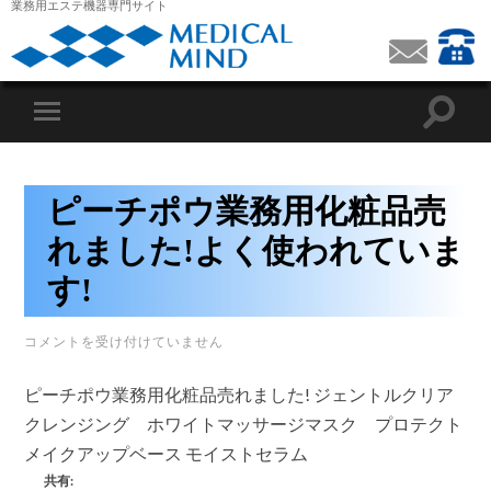
業務用エステ機器専門サイト
ピーチポウ業務用化粧品売
れました!よく使われていま
す!
ピ
コメントを受け付けていません
ー
チ
ピーチポウ業務用化粧品売れました! ジェントルクリア
ポ
ウ
クレンジング ホワイトマッサージマスク プロテクト
業
メイクアップベース モイストセラム
務
用
共有:
化