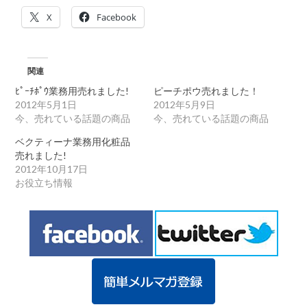
粧
X
Facebook
品
売
れ
ま
し
関連
た!
ﾋﾟｰﾁﾎﾟｳ業務用売れました!
ピーチポウ売れました！
よ
く
2012年5月1日
2012年5月9日
使
今、売れている話題の商品
今、売れている話題の商品
わ
れ
ベクティーナ業務用化粧品
て
売れました!
い
2012年10月17日
ま
お役立ち情報
す!
は