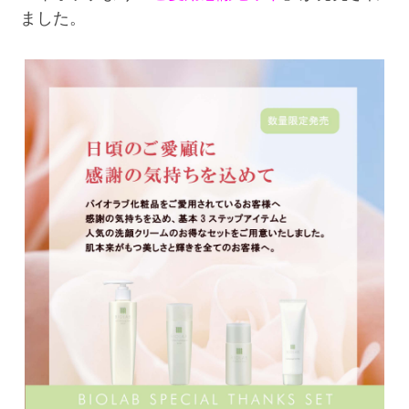
謝
ました。
セ
ッ
ト
【数
量
限
定】
売
れ
て
い
ま
す!!
は