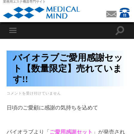
業務用エステ機器専門サイト
バイオラブご愛用感謝セッ
ト【数量限定】売れていま
す!!
バ
コメントを受け付けていません
イ
オ
日頃のご愛顧に感謝の気持ちを込めて
ラ
ブ
ご
愛
用
バイオラブより「
ご愛用感謝セット
」が発売され
感