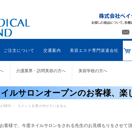
ご注文について
交通案内
美容エステ専門派遣会社
へ
介護業界・訪問美容の方へ
美容学校の方へ
ネイルサロンオープンのお客様、楽し
ネ
L5855
/
コメントを受け付けていません
イ
ル
サ
ロ
お客様で、今度ネイルサロンをされる先生のお見積もりをさせて
ン
オ