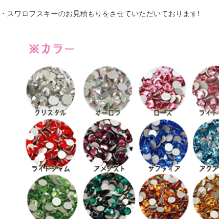
ー
・スワロフスキーのお見積もりをさせていただいております!
プ
ン
の
お
客
様、
楽
し
み
で
す!!
は