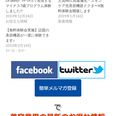
Dr.Skin(ﾄﾞｸﾀｰｽｷﾝ)で実現する
人気No1.高速減毛・スキン
間
マイナス7歳プログラム体験
ケア光美容機器ドクターX無
に
しました!!
料体験会開催します
体
2013年12月24日
2019年1月16日
験
で
お役立ち情報
新着情報
き
ま
【無料体験会実施】話題の
す!
美容機器が一度に体験でき
は
ます♪
2013年3月14日
ｲﾍﾞﾝﾄ・ｾﾐﾅｰ