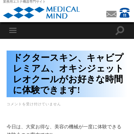
業務用エステ機器専門サイト
ドクタースキン、キャビプ
レミアム、オキシジェット
レオクールがお好きな時間
に体験できます!
ド
コメントを受け付けていません
ク
タ
ー
ス
今日は、大変お得な、美容の機械が一度に体験できる
キ