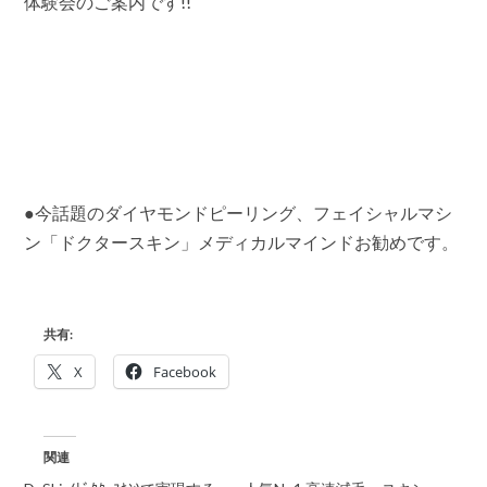
体験会のご案内です!!
ン、
キ
ャ
ビ
プ
レ
ミ
ア
ム、
オ
キ
シ
●今話題のダイヤモンドピーリング、フェイシャルマシ
ジ
ン「ドクタースキン」メディカルマインドお勧めです。
ェ
ッ
ト
レ
オ
ク
共有:
ー
ル
X
Facebook
が
お
好
き
関連
な
時