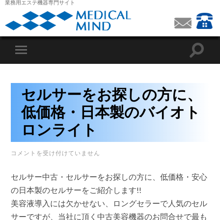
業務用エステ機器専門サイト
セルサーをお探しの方に、
低価格・日本製のバイオト
ロンライト
セ
コメントを受け付けていません
ル
サ
セルサー中古・セルサーをお探しの方に、低価格・安心
ー
を
の日本製のセルサーをご紹介します!!
お
美容液導入には欠かせない、ロングセラーで人気のセル
探
し
サーですが、当社に頂く中古美容機器のお問合せで最も
の