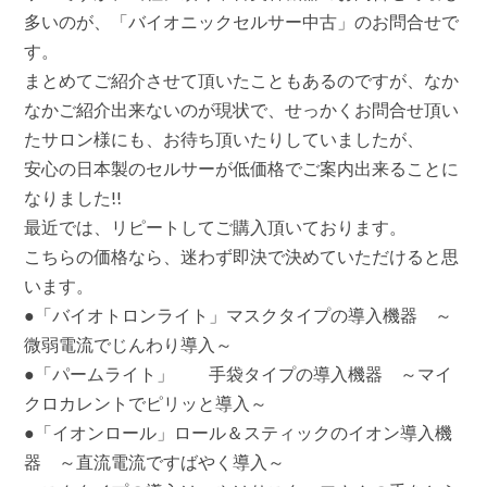
方
多いのが、「バイオニックセルサー中古」のお問合せで
に、
す。
低
価
まとめてご紹介させて頂いたこともあるのですが、なか
格・
なかご紹介出来ないのが現状で、せっかくお問合せ頂い
日
本
たサロン様にも、お待ち頂いたりしていましたが、
製
の
安心の日本製のセルサーが低価格でご案内出来ることに
バ
なりました!!
イ
オ
最近では、リピートしてご購入頂いております。
ト
こちらの価格なら、迷わず即決で決めていただけると思
ロ
ン
います。
ラ
イ
●「バイオトロンライト」マスクタイプの導入機器 ～
ト
微弱電流でじんわり導入～
は
●「パームライト」 手袋タイプの導入機器 ～マイ
クロカレントでピリッと導入～
●「イオンロール」ロール＆スティックのイオン導入機
器 ～直流電流ですばやく導入～