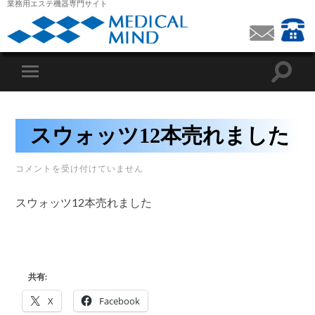
業務用エステ機器専門サイト
スウォッツ12本売れました
ス
コメントを受け付けていません
ウ
ォ
スウォッツ12本売れました
ッ
ツ
12
本
売
れ
ま
共有:
し
た
X
Facebook
は