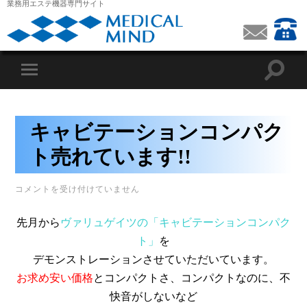
業務用エステ機器専門サイト
キャビテーションコンパク
ト売れています!!
キ
コメントを受け付けていません
ャ
ビ
先月から
ヴァリュゲイツの「キャビテーションコンパク
テ
ー
ト」
を
シ
デモンストレーションさせていただいています。
ョ
ン
お求め安い価格
とコンパクトさ、コンパクトなのに、不
コ
ン
快音がしないなど
パ