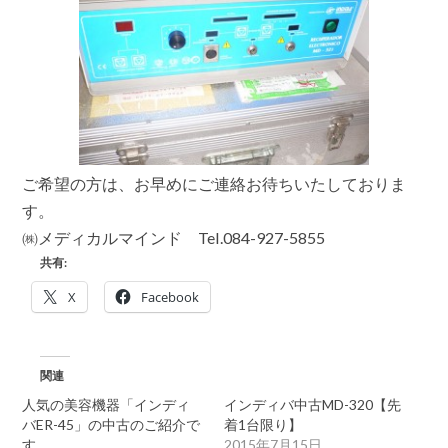
方
お
問
合
せ
下
さ
い！
は
ご希望の方は、お早めにご連絡お待ちいたしておりま
す。
㈱メディカルマインド Tel.084-927-5855
共有:
X
Facebook
関連
人気の美容機器「インディ
インディバ中古MD-320【先
バER-45」の中古のご紹介で
着1台限り】
す。
2015年7月15日