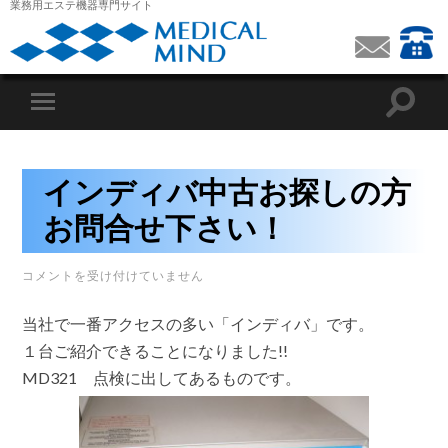
業務用エステ機器専門サイト
インディバ中古お探しの方
お問合せ下さい！
イ
コメントを受け付けていません
ン
デ
当社で一番アクセスの多い「インディバ」です。
ィ
バ
１台ご紹介できることになりました!!
中
MD321 点検に出してあるものです。
古
お
探
し
の