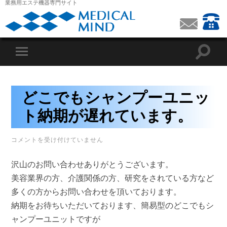
業務用エステ機器専門サイト
どこでもシャンプーユニッ
ト納期が遅れています。
ど
コメントを受け付けていません
こ
で
沢山のお問い合わせありがとうございます。
も
シ
美容業界の方、介護関係の方、研究をされている方など
ャ
多くの方からお問い合わせを頂いております。
ン
プ
納期をお待ちいただいております、簡易型のどこでもシ
ー
ユ
ャンプーユニットですが
ニ