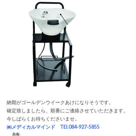
ッ
ト
納
期
が
遅
れ
て
い
ま
す。
は
納期がゴールデンウイークあけになりそうです。
確定致しましたら、順番にご連絡させていただきます。
今しばらくお待ちくださいませ。
㈱メディカルマインド TEl.084-927-5855
共有: