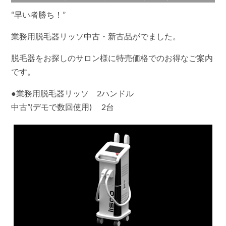
“早い者勝ち！”
業務用脱毛器リッソ中古・新古品がでました。
脱毛器をお探しのサロン様に特売価格でのお得なご案内
です。
●業務用脱毛器リッソ 2ハンドル
中古”(デモで数回使用) 2台