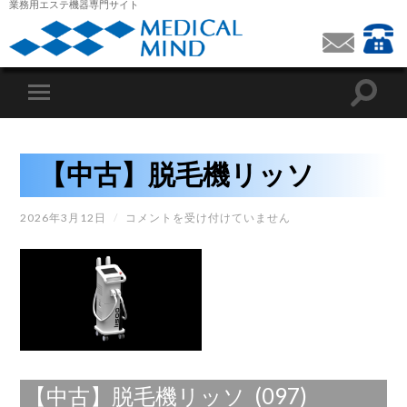
業務用エステ機器専門サイト
【中古】脱毛機リッソ
【中
2026年3月12日
/
コメントを受け付けていません
古】
脱
毛
機
リ
ッ
ソ
は
【中古】脱毛機リッソ (097)