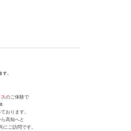
ます。
クス
のご体験で
いております。
から高知へと
共にご訪問です。