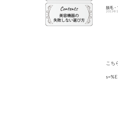
脱毛・
2013年
こち
s=%