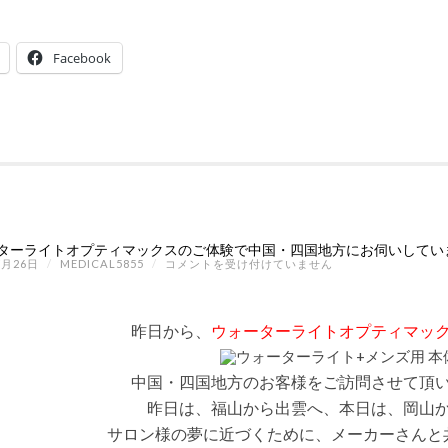
ラ
イ
ト
Facebook
売
れ
て
い
ま
す!!
は
ターライトオプティマックスのご体験で中国・四国地方にお伺いしてい
ウ
7月26日
/
MEDICAL5855
/
コメントを受け付けていません
ォ
ー
タ
ー
昨日から、
ウォーターライトオプティマッ
ラ
イ
ト
中国・四国地方のお客様をご訪問させて頂
オ
プ
昨日は、福山から出雲へ、本日は、岡山
テ
ィ
サロン様の夢に近づくために、メーカーさんと
マ