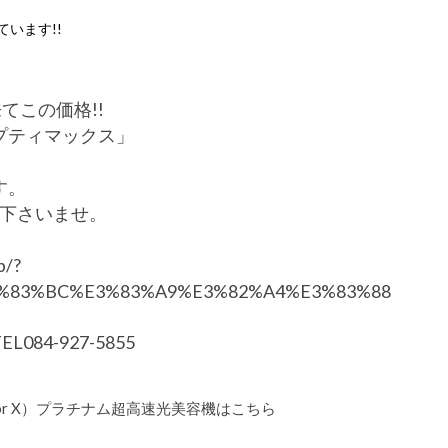
います!!
てこの価格!!
プティマックス」
す。
下さいませ。
p/?
%83%BC%E3%83%A9%E3%82%A4%E3%83%88
4-927-5855
or X）プラチナム超高速光美容機はこちら