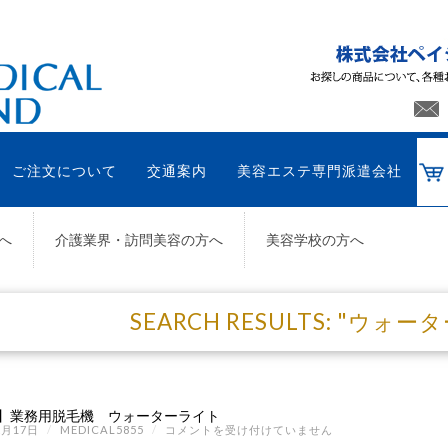
ご注文について
交通案内
美容エステ専門派遣会社
へ
介護業界・訪問美容の方へ
美容学校の方へ
SEARCH RESULTS: "ウォ
】業務用脱毛機 ウォーターライト
【中
2月17日
/
MEDICAL5855
/
コメントを受け付けていません
古】