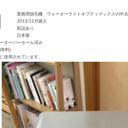
業
務
用
業務用脱毛機 ウォーターライトオプティマックスの中
脱
毛
2013/11月購入
機
取説あり
ウ
ォ
日本製
ー
タ
ーオーバーホール済み
ー
(有料)
ラ
イ
に使用されています。
ト
は