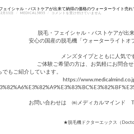
フェイシャル・バストケアが出来て納得の価格のウォーターライト売れて
脱
12月11日
/
MEDICAL5855
/
コメントを受け付けていません
毛・
フ
ェ
イ
脱毛・フェイシャル・バストケアが出来
シ
安心の国産の脱毛機「ウォーターライトオ
ャ
ル・
バ
ス
メンズタイプとともに人気で
ト
ケ
ご体験ご希望の方は、お気軽にお問合せ
ア
らでもご紹介しています。
が
出
https://www.medicalmind.co.j
来
て
E3%82%A6%E3%82%A9%E3%83%BC%E3%82%BF%E3
納
得
の
お問い合わせは ㈱メディカルマインド TEL08
価
格
の
ウ
ォ
★脱毛機ドクターエックス（Doct
ー
タ
ー